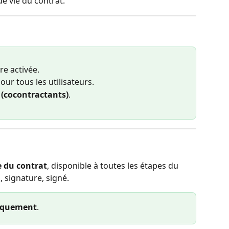
de vie du contrat.
tre activée.
our tous les utilisateurs.
 (cocontractants)
.
e du contrat
, disponible à toutes les étapes du 
, signature, signé.
iquement
.