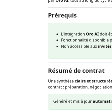
par 
Oro AI
, tout au long du cycle 
Prérequis
L'intégration 
Oro AI
 doit ê
Fonctionnalité disponible p
Non accessible aux 
invités
Résumé de contrat
Une synthèse 
claire et structuré
contrat : préparation, négociation
Généré et mis à jour 
automat