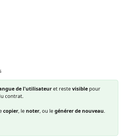
s
angue de l'utilisateur
 et reste 
visible
 pour 
du contrat.
e 
copier
, le 
noter
, ou le 
générer de nouveau
. 